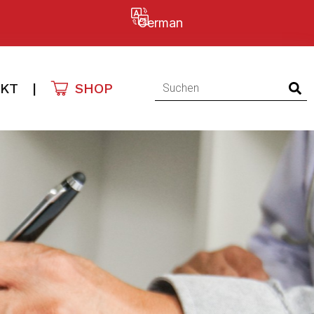
German
KT
|
SHOP